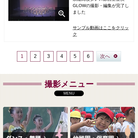
GLOWの撮影・編集が完了し
ました
サンプル動画はここをクリッ
ク
1
2
3
4
5
6
次へ
撮影メニュー
MENU